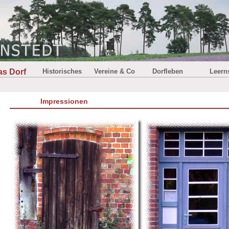
as Dorf
Historisches
Vereine & Co
Dorfleben
Leern
Impressionen