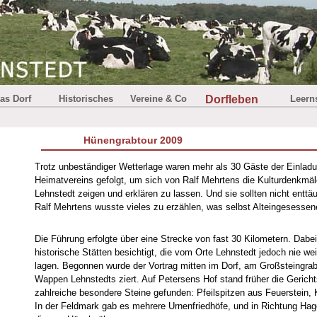
as Dorf
Historisches
Vereine & Co
Dorfleben
Leern
Hünengrabtour 2009
Trotz unbeständiger Wetterlage waren mehr als 30 Gäste der Einlad
Heimatvereins gefolgt, um sich von Ralf Mehrtens die Kulturdenkmäl
Lehnstedt zeigen und erklären zu lassen. Und sie sollten nicht entt
Ralf Mehrtens wusste vieles zu erzählen, was selbst Alteingesessen
Die Führung erfolgte über eine Strecke von fast 30 Kilometern. Dabe
historische Stätten besichtigt, die vom Orte Lehnstedt jedoch nie wei
lagen. Begonnen wurde der Vortrag mitten im Dorf, am Großsteingra
Wappen Lehnstedts ziert. Auf Petersens Hof stand früher die Gericht
zahlreiche besondere Steine gefunden: Pfeilspitzen aus Feuerstein, 
In der Feldmark gab es mehrere Urnenfriedhöfe, und in Richtung Ha