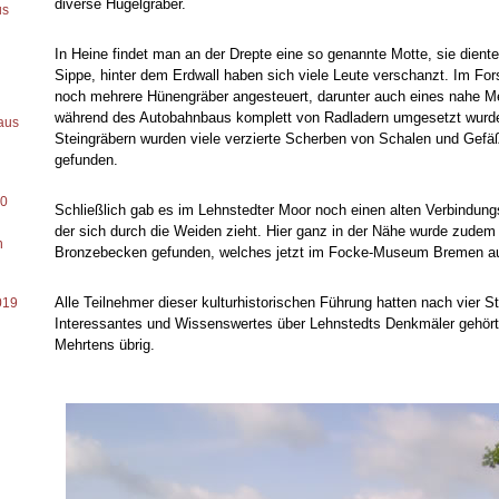
diverse Hügelgräber.
us
In Heine findet man an der Drepte eine so genannte Motte, sie diente
Sippe, hinter dem Erdwall haben sich viele Leute verschanzt. Im Fo
noch mehrere Hünengräber angesteuert, darunter auch eines nahe M
während des Autobahnbaus komplett von Radladern umgesetzt wurde
aus
Steingräbern wurden viele verzierte Scherben von Schalen und Gefäß
gefunden.
20
Schließlich gab es im Lehnstedter Moor noch einen alten Verbindun
der sich durch die Weiden zieht. Hier ganz in der Nähe wurde zudem 
n
Bronzebecken gefunden, welches jetzt im Focke-Museum Bremen aus
Alle Teilnehmer dieser kulturhistorischen Führung hatten nach vier S
019
Interessantes und Wissenswertes über Lehnstedts Denkmäler gehört u
Mehrtens übrig.